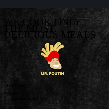
WE COOK ONLY
THE MOST
DELICIOUS MEALS
ADDRESS
Vancouver—
1187 Denman St ,
V6G 2N1
Instagram