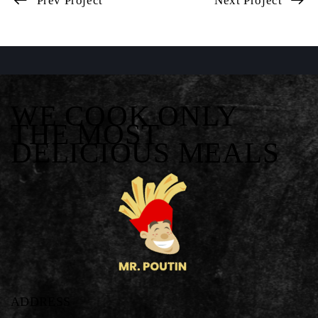
Prev Project
Next Project
WE COOK ONLY
THE MOST
DELICIOUS MEALS
ADDRESS